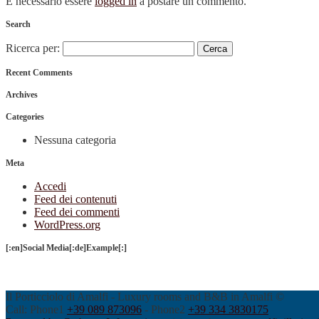
È necessario essere
logged in
a postare un commento.
Search
Ricerca per:
Recent Comments
Archives
Categories
Nessuna categoria
Meta
Accedi
Feed dei contenuti
Feed dei commenti
WordPress.org
[:en]Social Media[:de]Example[:]
Il Porticciolo di Amalfi - Luxury rooms and B&B in Amalfi ©
Call: Phone1
+39 089 873096
- Phone2
+39 334 3830175