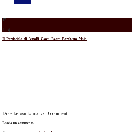
17
Lug
Il_Porticciolo_di_Amalfi_Coast_Room_Barchetta_Main
Di cerberusinformatica
|
|
0 comment
Lascia un commento