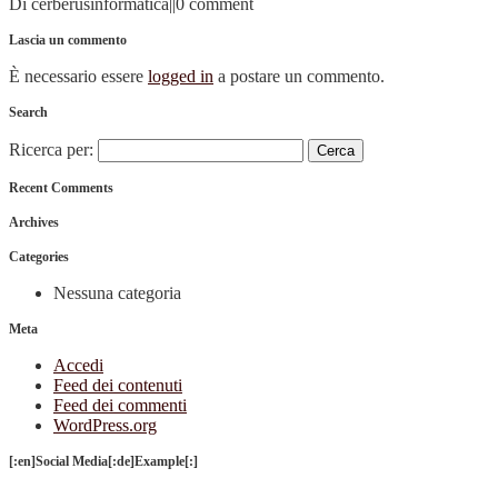
Di cerberusinformatica
|
|
0 comment
Lascia un commento
È necessario essere
logged in
a postare un commento.
Search
Ricerca per:
Recent Comments
Archives
Categories
Nessuna categoria
Meta
Accedi
Feed dei contenuti
Feed dei commenti
WordPress.org
[:en]Social Media[:de]Example[:]