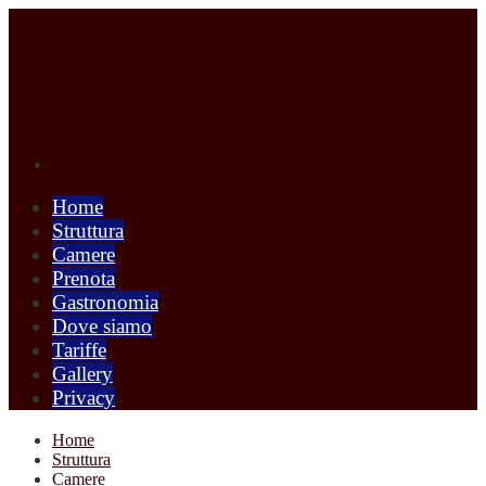
Home
Struttura
Camere
Prenota
Gastronomia
Dove siamo
Tariffe
Gallery
Privacy
Home
Struttura
Camere