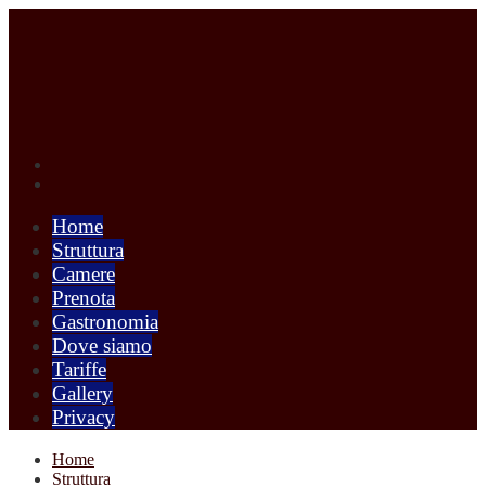
Home
Struttura
Camere
Prenota
Gastronomia
Dove siamo
Tariffe
Gallery
Privacy
Home
Struttura