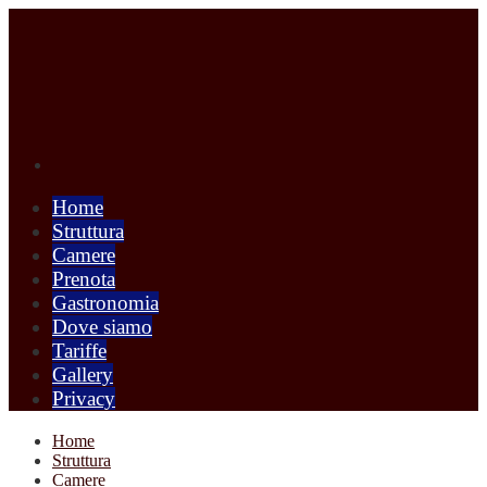
Home
Struttura
Camere
Prenota
Gastronomia
Dove siamo
Tariffe
Gallery
Privacy
Home
Struttura
Camere